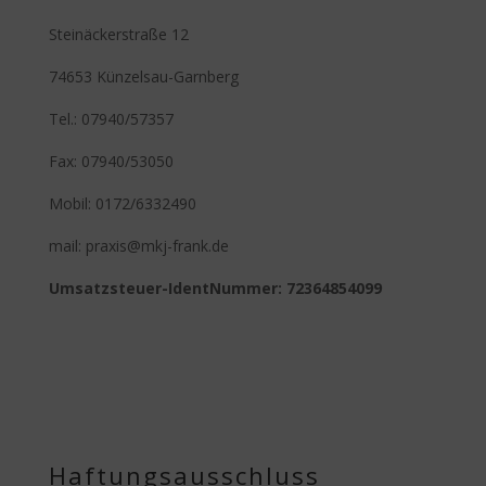
Steinäckerstraße 12
74653 Künzelsau-Garnberg
Tel.: 07940/57357
Fax: 07940/53050
Mobil: 0172/6332490
mail: praxis@mkj-frank.de
Umsatzsteuer-IdentNummer: 72364854099
Haftungsausschluss