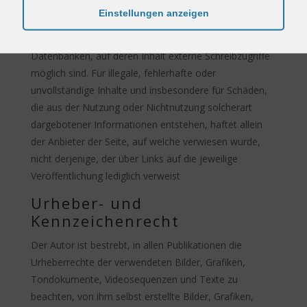
für Fremdeinträge in vom Autor eingerichteten
Einstellungen anzeigen
Gästebüchern, Diskussionsforen, Linkverzeichnissen,
Mailinglisten und in allen anderen Formen von
Datenbanken, auf deren Inhalt externe Schreibzugriffe
möglich sind. Für illegale, fehlerhafte oder
unvollständige Inhalte und insbesondere für Schäden,
die aus der Nutzung oder Nichtnutzung solcherart
dargebotener Informationen entstehen, haftet allein
der Anbieter der Seite, auf welche verwiesen wurde,
nicht derjenige, der über Links auf die jeweilige
Veröffentlichung lediglich verweist
Urheber- und
Kennzeichenrecht
Der Autor ist bestrebt, in allen Publikationen die
Urheberrechte der verwendeten Bilder, Grafiken,
Tondokumente, Videosequenzen und Texte zu
beachten, von ihm selbst erstellte Bilder, Grafiken,