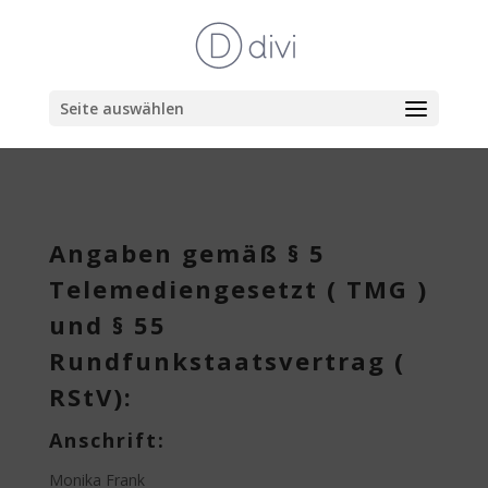
Seite auswählen
Angaben gemäß § 5
Telemediengesetzt ( TMG )
und § 55
Rundfunkstaatsvertrag (
RStV):
Anschrift:
Monika Frank