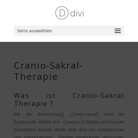
Seite auswählen
Cranio-Sakral-
Therapie
Was ist Cranio-Sakral
Therapie ?
Mit der Bezeichnung „Cranio-sacral“ wird die
funktionelle Einheit von Cranium (Schädel) und Sacrum
(Kreuzbein) betont. Beide sind über ein hydraulisches
und membranöses System miteinander verbunden.