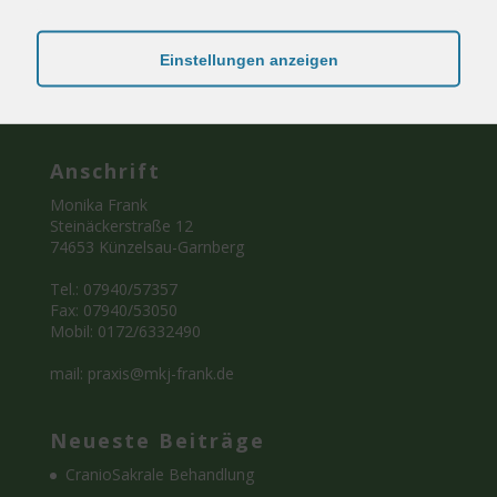
Lebensenergie und Lebensfreude. Craniosacrale
Körpertherapie ist eine sinnvolle Unterstützung bei
Einstellungen anzeigen
medizinischen und psychotherapeutischen
Maßnahmen.
Anschrift
Monika Frank
Steinäckerstraße 12
74653 Künzelsau-Garnberg
Tel.: 07940/57357
Fax: 07940/53050
Mobil: 0172/6332490
mail: praxis@mkj-frank.de
Neueste Beiträge
CranioSakrale Behandlung